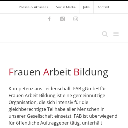
Zum
Presse & Aktuelles
Social Media
Jobs
Kontakt
Inhalt
springen
Facebook
Xing
Instagram
F
rauen
A
rbeit
B
ildung
Kompetenz aus Leidenschaft. FAB gGmbH für
Frauen Arbeit Bildung ist eine gemeinnützige
Organisation, die sich intensiv für die
gleichberechtigte Teilhabe aller Menschen in
unserer Gesellschaft einsetzt. FAB ist überwiegend
für öffentliche Auftraggeber tätig, unterhält