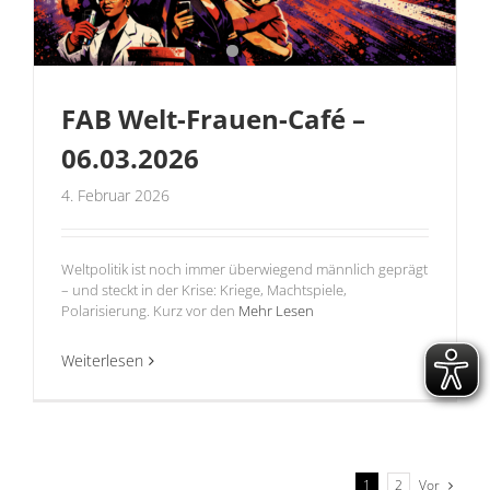
FAB Welt-Frauen-Café –
06.03.2026
4. Februar 2026
Weltpolitik ist noch immer überwiegend männlich geprägt
– und steckt in der Krise: Kriege, Machtspiele,
Polarisierung. Kurz vor den
Mehr Lesen
Weiterlesen
Vor
1
2