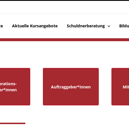
te
Aktuelle Kursangebote
Schuldnerberatung
Bild
rations–
Auftrag-
rations-
Auftraggeber*innen
Mit
er*innen
geber*innen
er*innen