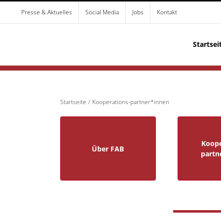
Zum
Presse & Aktuelles
Social Media
Jobs
Kontakt
Inhalt
springen
Startsei
Startseite
Kooperations-partner*innen
Koope
Koope
Über FAB
Über FAB
partn
partn