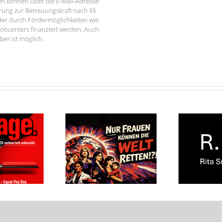
 können über die E-Mail-Adresse:
erung zur Betreuungskraft nach §§
der durch Fördermöglichkeiten wie
Jobcenters finanziert werden. Auch
er ist möglich.
I
Welt-Frauen-Café –
Wir trauern …
geg
06.03.2026