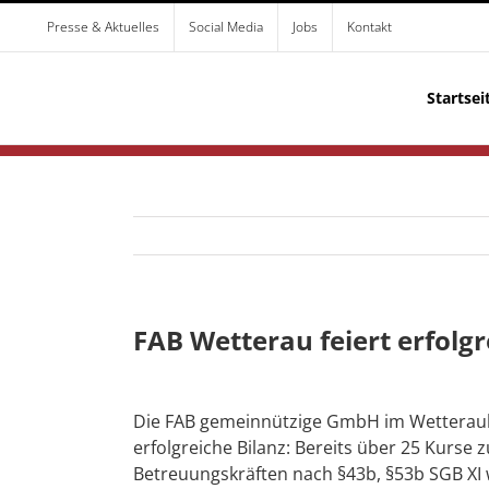
Zum
Presse & Aktuelles
Social Media
Jobs
Kontakt
Inhalt
springen
Startsei
FAB Wetterau feiert erfolg
Die FAB gemeinnützige GmbH im Wetteraukre
erfolgreiche Bilanz: Bereits über 25 Kurse z
Betreuungskräften nach §43b, §53b SGB XI 