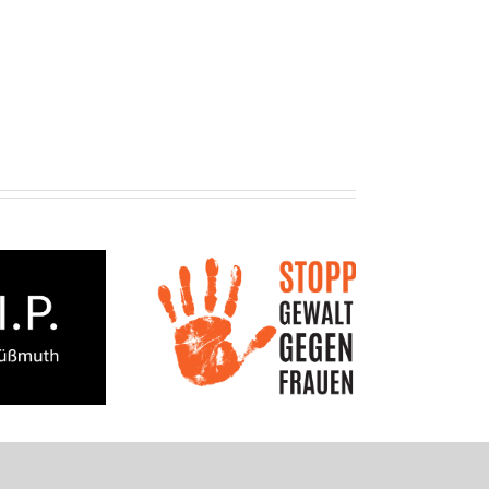
nternationaler Tag
25 Jahre Engagement
en Gewalt an Frauen:
mit Herz
Nicht Wegsehen!