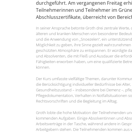
durchgeführt. Am vergangenen Freitag erhi
Teilnehmerinnen und Teilnehmer im Grünen
Abschlusszertifikate, überreicht von Bereic
In seiner Ansprache betonte Groth drei zentrale Werte, d
älteren und kranken Menschen von besonderer Bedeut
und die Anwendung von „Snoezelen“, ein unterstützend
Möglichkeit zu geben, ihre Sinne gezielt wahrzunehmen 
geschützten Atmosphäre zu entspannen. Er würdigte d
und Absolventen, die mit Fleiß und Ausdauer die erfor
Fähigkeiten erworben haben, um eine qualifizierte Betre
können.
Der Kurs umfasste vielfältige Themen, darunter Kommu
die Berücksichtigung individueller Bedürfnisse bei Alte
Gesundheitszustand – insbesondere bei Demenz –, pf
Pflegedokumentation, Verhalten in Notfallsituationen 
Rechtsvorschriften und die Begleitung im Alltag.
Groth lobte die hohe Motivation der Teilnehmenden und 
kommenden Aufgaben. Einige Absolventinnen und Absol
Arbeitsverträge in der Tasche, während andere in Gespr
Arbeitgebern stehen. Die Teilnehmenden kommen aus 