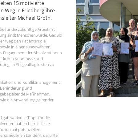
elten 15 motivierte
 Weg in Friedberg ihre
hsleiter Michael Groth.
ie für die zukünftige Arbeit mit
ung sind: Menschenwürde, Geduld
er Weg den Patienten die
sowie in einer ausgewählten,
as Engagement der Absolventinnen
derlichen Kenntnisse und
uung im Pflegealltag leisten zu
nikation und Konfliktmanagement,
r, Behinderung und
legebegleitende Maßnahmen,
sowie die Anwendung geltender
gab wertvolle Tipps für die
venten haben bereits feste
ächen mit potenziellen
verschiedenen Ländern, darunter