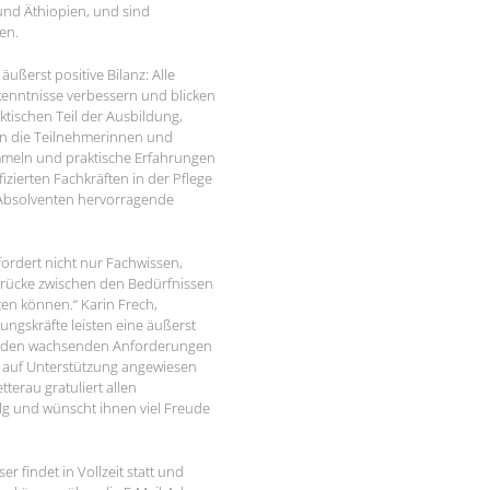
und Äthiopien, und sind
ren.
ußerst positive Bilanz: Alle
nntnisse verbessern und blicken
ktischen Teil der Ausbildung,
ten die Teilnehmerinnen und
ammeln und praktische Erfahrungen
zierten Fachkräften in der Pflege
 Absolventen hervorragende
fordert nicht nur Fachwissen,
Brücke zwischen den Bedürfnissen
en können.“ Karin Frech,
ungskräfte leisten eine äußerst
, um den wachsenden Anforderungen
e auf Unterstützung angewiesen
terau gratuliert allen
lg und wünscht ihnen viel Freude
r findet in Vollzeit statt und