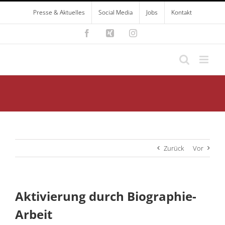
Zum
Presse & Aktuelles
Social Media
Jobs
Kontakt
Inhalt
springen
Facebook
Xing
Instagram
Zurück
Vor
Aktivierung durch Biographie-
Arbeit