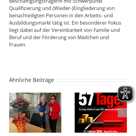
Beschäftigungsträgerin mit Schwerpunkt
Qualifizierung und (Wieder-)Eingliederung von
benachteiligten Personen in den Arbeits- und
Ausbildungsmarkt tätig ist. Ein besonderer Fokus
liegt dabei auf der Vereinbarkeit von Familie und
Beruf und der Förderung von Mädchen und
Frauen.
Ähnliche Beiträge
t
FAB Welt-Frauen-Café
Equal Pay Day 2026
– 06.03.2026