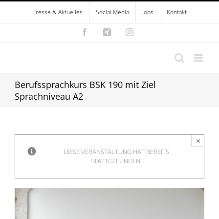
Zum
Presse & Aktuelles
Social Media
Jobs
Kontakt
Inhalt
springen
Facebook
Xing
Instagram
Berufssprachkurs BSK 190 mit Ziel
Sprachniveau A2
×
DIESE VERANSTALTUNG HAT BEREITS
STATTGEFUNDEN.