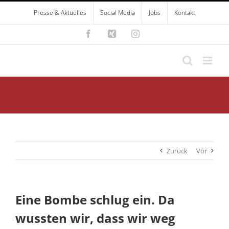
Zum
Presse & Aktuelles
Social Media
Jobs
Kontakt
Inhalt
springen
Facebook
Xing
Instagram
Zurück
Vor
Eine Bombe schlug ein. Da
wussten wir, dass wir weg