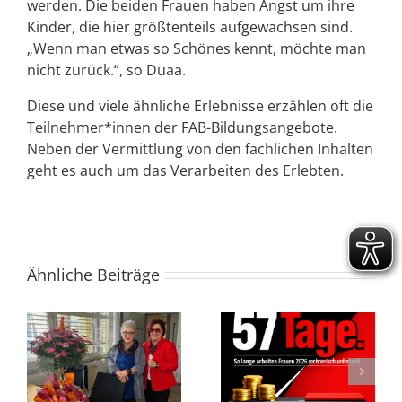
werden. Die beiden Frauen haben Angst um ihre
Kinder, die hier größtenteils aufgewachsen sind.
„Wenn man etwas so Schönes kennt, möchte man
nicht zurück.“, so Duaa.
Diese und viele ähnliche Erlebnisse erzählen oft die
Teilnehmer*innen der FAB-Bildungsangebote.
Neben der Vermittlung von den fachlichen Inhalten
geht es auch um das Verarbeiten des Erlebten.
Ähnliche Beiträge
t
FAB Welt-Frauen-Café
Equal Pay Day 2026
– 06.03.2026