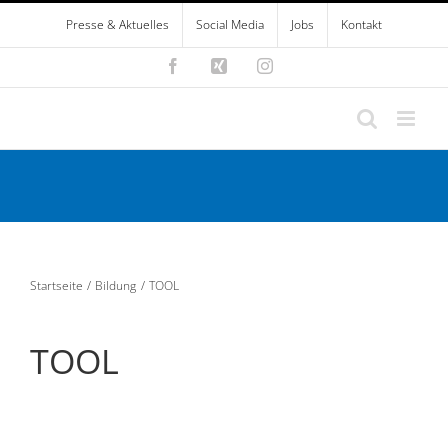
Zum
Presse & Aktuelles
Social Media
Jobs
Kontakt
Inhalt
springen
Facebook
Xing
Instagram
Startseite
Bildung
TOOL
TOOL