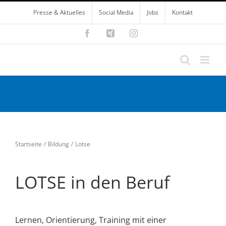
Zum
Presse & Aktuelles
Social Media
Jobs
Kontakt
Inhalt
springen
Facebook
Xing
Instagram
Startseite
Bildung
Lotse
LOTSE in den Beruf
Lernen, Orientierung, Training mit einer